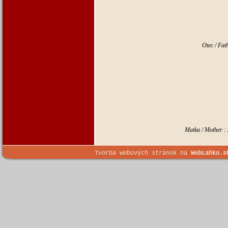
Otec / Fa
Matka / Mother :
Tvorba webových stránok na
WebLahko.s