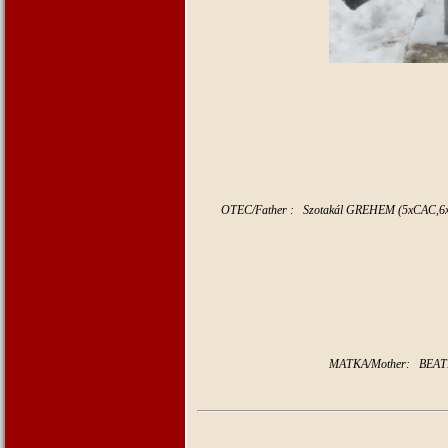
OTEC/Father : Szotakál GREHEM (5xCAC,
MATKA/Mother: BEATRI