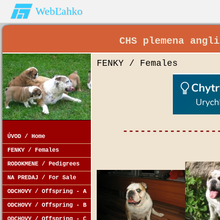
WebĽahko
CHS plemena angli
FENKY / Females
----------------
ÚVOD / Home
FENKY / Females
RODOKMENE / Pedigrees
NA PREDAJ / For Sale
ODCHOVY / Offspring - A
ODCHOVY / Offspring - B
ODCHOVY / Offspring - C