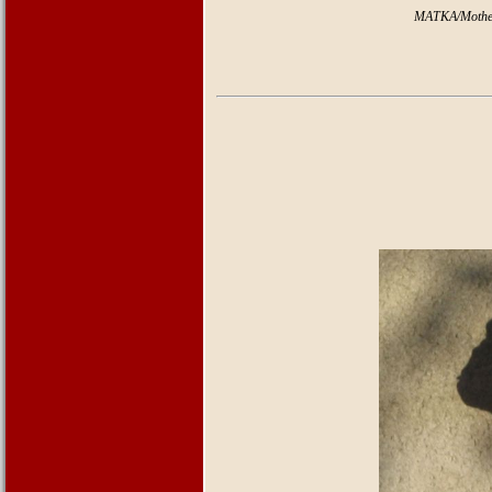
MATKA/Mother: EJMY Van-