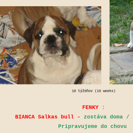
10 týždňov (10 weeks)
FENKY :
BIANCA Salkas bull -
zostáva doma / 
Pripravujeme do chovu