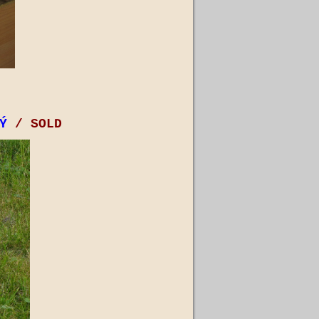
Ý
/ SOLD