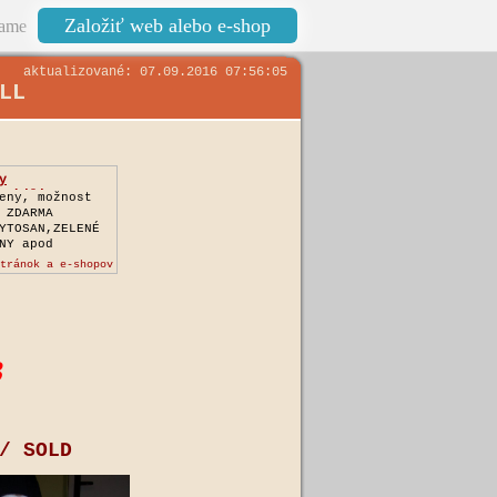
Založiť web alebo e-shop
ame
aktualizované: 07.09.2016 07:56:05
LL
y
Nobilis
eny, možnost
 ZDARMA
YTOSAN,ZELENÉ
NY apod
tránok a e-shopov
B
/ SOLD