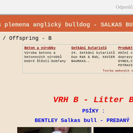
Odporúč
S plemena anglický bulldog - SALKAS BU
 / Offspring - B
Beton a výrobky
Setkání kytaristů
Produkt
Energy,
Výroba betonu a
24. Setkání kytaristů
Akční c
betonových výrobků
Duo Rak & Rak, XAVIER
dopravy
Dobré Štěstí-Dobřany
BAUMAXA..
GYNEX,C
POTRAVI
Tvorba webových s
VRH B - Litter 
PSÍKY :
BENTLEY Salkas bull - PREDANÝ