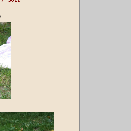
/ SOLD
)