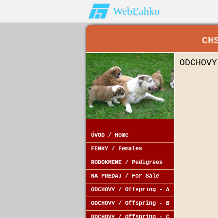
WebĽahko
CH
ODCHOVY
ÚVOD / Home
FENKY / Females
RODOKMENE / Pedigrees
NA PREDAJ / For Sale
ODCHOVY / Offspring - A
ODCHOVY / Offspring - B
ODCHOVY / Offspring - C