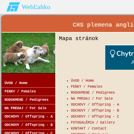
WebĽahko
CHS plemena angli
Mapa stránok
ÚVOD / Home
ÚVOD / Home
FENKY / Females
FENKY / Females
RODOKMENE / Pedigrees
NA PREDAJ / For Sale
RODOKMENE / Pedigrees
ODCHOVY / Offspring - A
NA PREDAJ / For Sale
ODCHOVY / Offspring - B
ODCHOVY / Offspring - A
ODCHOVY / Offspring - C
FOTOGALÉRIA / Gallery
ODCHOVY / Offspring - B
KONTAKT / Contact
ODCHOVY / Offspring - C